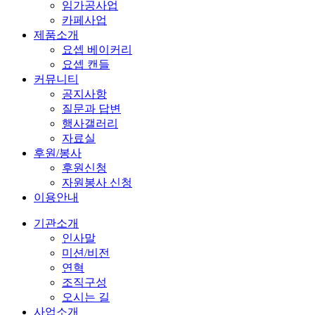
임가공사업
카페사업
제품소개
요셉 베이커리
요셉 캔들
커뮤니티
공지사항
질문과 답변
행사갤러리
자료실
후원/봉사
후원신청
자원봉사 신청
이용안내
기관소개
인사말
미션/비전
연혁
조직구성
오시는 길
사업소개