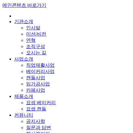
메인콘텐츠 바로가기
기관소개
인사말
미션/비전
연혁
조직구성
오시는 길
사업소개
직업재활사업
베이커리사업
캔들사업
임가공사업
카페사업
제품소개
요셉 베이커리
요셉 캔들
커뮤니티
공지사항
질문과 답변